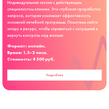
Индивидуальная сессия с действующим
специалистом клиники. Это глубокая проработка
запроса, которая усиливает эффективность
основной лечебной программы. Помогаем найти
опору и ресурс, чтобы справиться с ситуацией и
вернуть контроль над жизнью.
Формат: онлайн.
Время: 1,5–2 часа.
Стоимость: 4 500 руб.
Подробнее