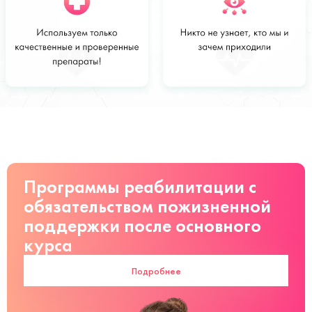
Стоимость
Заказать
от 2500 руб
Программы реабилитации с
обязательством пожизненной
поддержки после основного
курса
Подробнее