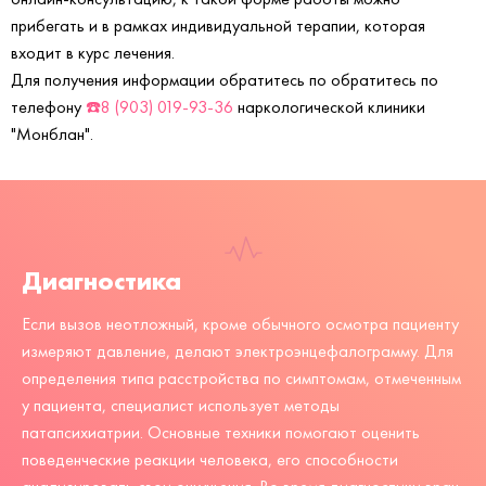
прибегать и в рамках индивидуальной терапии, которая
входит в курс лечения.
Для получения информации обратитесь по обратитесь по
телефону
☎️8 (903) 019-93-36
наркологической клиники
"Монблан".
Диагностика
Если вызов неотложный, кроме обычного осмотра пациенту
измеряют давление, делают электроэнцефалограмму. Для
определения типа расстройства по симптомам, отмеченным
у пациента, специалист использует методы
патапсихиатрии. Основные техники помогают оценить
поведенческие реакции человека, его способности