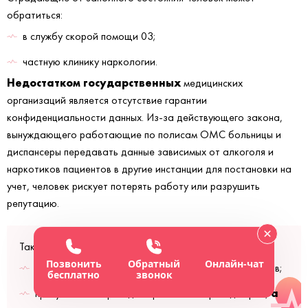
обратиться:
в службу скорой помощи 03;
частную клинику наркологии.
Недостатком государственных
медицинских
организаций является отсутствие гарантии
конфиденциальности данных. Из-за действующего закона,
вынуждающего работающие по полисам ОМС больницы и
диспансеры передавать данные зависимых от алкоголя и
наркотиков пациентов в другие инстанции для постановки на
учет, человек рискует потерять работу или разрушить
репутацию.
Также минусами скорой помощи являются:
Позвонить
Обратный
Онлайн-чат
прибытие к пациенту в течение полутора-двух часов;
бесплатно
звонок
а
присутствие в бригаде терапевтов и фельдшеров,